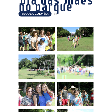
Dia das Mães
no parque
ESCOLA COLMÉIA
BY